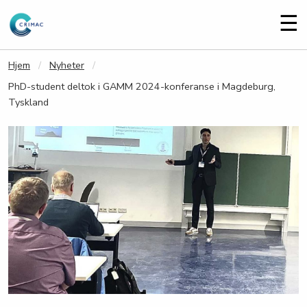
Gå til hovedinnhold
Me
☰
Hjem
Nyheter
PhD-student deltok i GAMM 2024-konferanse i Magdeburg,
Tyskland