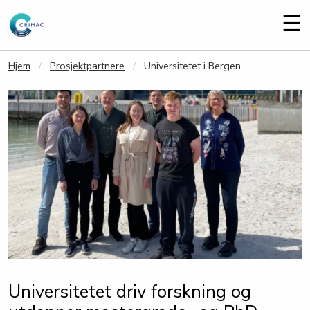
Gå til hovedinnhold
Me
☰
Hjem
Prosjektpartnere
Universitetet i Bergen
Universitetet driv forskning og